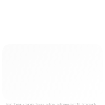
Strona główna
/
Zegarki w ofercie
/
Breitling
/ Breitling Avenger B01 Chronograph