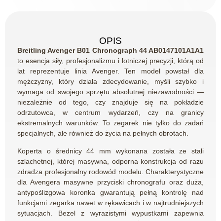
OPIS
Breitling Avenger B01 Chronograph 44 AB0147101A1A1
to esencja siły, profesjonalizmu i lotniczej precyzji, którą od
lat reprezentuje linia Avenger. Ten model powstał dla
mężczyzny, który działa zdecydowanie, myśli szybko i
wymaga od swojego sprzętu absolutnej niezawodności —
niezależnie od tego, czy znajduje się na pokładzie
odrzutowca, w centrum wydarzeń, czy na granicy
ekstremalnych warunków. To zegarek nie tylko do zadań
specjalnych, ale również do życia na pełnych obrotach.
Koperta o średnicy 44 mm wykonana została ze stali
szlachetnej, której masywna, odporna konstrukcja od razu
zdradza profesjonalny rodowód modelu. Charakterystyczne
dla Avengera masywne przyciski chronografu oraz duża,
antypoślizgowa koronka gwarantują pełną kontrolę nad
funkcjami zegarka nawet w rękawicach i w najtrudniejszych
sytuacjach. Bezel z wyrazistymi wypustkami zapewnia