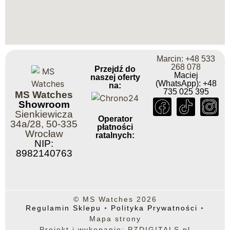
Marcin: +48 533
268 078
Przejdź do
Maciej
naszej oferty
(WhatsApp): +48
na:
735 025 395
MS Watches
Showroom
Sienkiewicza
Operator
34a/28, 50-335
płatności
Wrocław
ratalnych:
NIP:
8982140763
© MS Watches 2026
Regulamin Sklepu
◦
Polityka Prywatności
◦
Mapa strony
Projekt i wykonanie: PZDIGITALS.pl