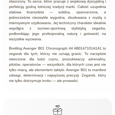
stworzony. To serce, które pracuje z wojskową dyscypliną i
perfekcją godną lotniczej tradycji marki. Całość uzupełnia
stalowa bransoleta — solidna, opancerzona, a
jednocześnie niezwykle wygodna, zbudowana z myślą o
intensywnym użytkowaniu. Jej techniczny charakter idealnie
współgra z surowo-sportową stylistyką zegarka,
podkreślając jego profesjonalną naturę i gotowość na
wszystkie wyzwania.
Breitling Avenger B01 Chronograph 44 AB0147101A1A1 to
zegarek dla tych, którzy nie uznają granic. To narzędzie
stworzone dla ludzi czynu, poszukiwaczy adrenaliny,
pilotów, operatorów — wszystkich, dla których czas jest nie
tylko miarą, ale elementem taktyki. Avenger B01 to manifest
odwagi, determinacji i najwyższej precyzji. Zegarek, który
nie tylko dotrzymuje kroku — ale prowadzi.