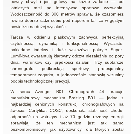
pewny chwyt i jest gotowy na każde zadanie — od
lotniczych misji po intensywne sportowe wyzwania.
Wodoszczelność do 300 metrów sprawia, że czasomierz
równie dobrze radzi sobie pod naporem fal, co w gęstym
powietrzu na dużej wysokości.
Tarcza w odcieniu piaskowym zachwyca perfekcyjną
czytelnością, dynamiką i funkcjonalnością. Wyraziste,
nakładane indeksy i duże wskazówki pokryte Super-
LumiNova gwarantują klarowny odczyt niezależnie od pory
dnia, warunków czy prędkości działań. Trzy subtarcze
chronografu podkreślają sportowy, profesjonalny
temperament zegarka, a jednocześnie stanowią wizualny
podpis technologicznej precyzji.
W sercu Avenger B01 Chronograph 44 pracuje
manufakturowy mechanizm Breitling B01 — jedna z
najbardziej cenionych konstrukcji chronografowych na
świecie. Certyfikat COSC, doskonała stabilność chodu,
odporność na wstrząsy i aż 70 godzin rezerwy energii
sprawiają, że ten mechanizm jest tak samo
bezkompromisowy, jak użytkownicy, dla których został