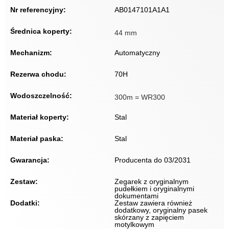
Nr referencyjny:
AB0147101A1A1
Średnica koperty:
44 mm
Mechanizm:
Automatyczny
Rezerwa chodu:
70H
Wodoszczelność:
300m = WR300
Materiał koperty:
Stal
Materiał paska:
Stal
Gwarancja:
Producenta do 03/2031
Zestaw:
Zegarek z oryginalnym
pudełkiem i oryginalnymi
dokumentami
Dodatki:
Zestaw zawiera również
dodatkowy, oryginalny pasek
skórzany z zapięciem
motylkowym