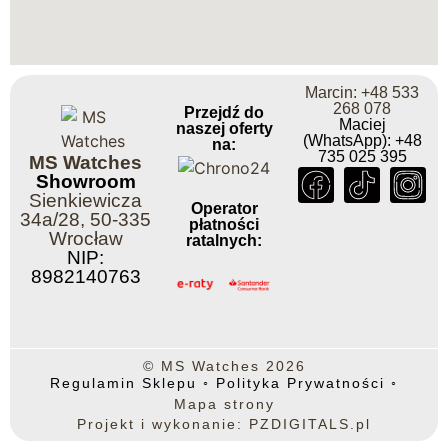
Marcin: +48 533
268 078
Przejdź do
Maciej
naszej oferty
(WhatsApp): +48
na:
735 025 395
MS Watches
Showroom
Sienkiewicza
Operator
34a/28, 50-335
płatności
Wrocław
ratalnych:
NIP:
8982140763
© MS Watches 2026
Regulamin Sklepu
◦
Polityka Prywatności
◦
Mapa strony
Projekt i wykonanie: PZDIGITALS.pl