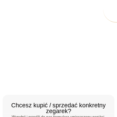
Chcesz kupić / sprzedać konkretny
zegarek?
Wypełnij i prześlij do nas formularz umieszczony poniżej.