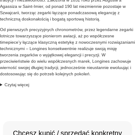
tradycji i niezawodności. Założona w 1832 roku przez Auguste’a
Agassiza w Saint-Imier, od ponad 190 lat niezmiennie pozostaje w
Szwajcarii, tworząc zegarki łączące ponadczasową elegancję z
techniczną doskonałością i bogatą sportową historią.
Od pierwszych precyzyjnych chronometrów, przez legendarne zegarki
lotnicze towarzyszące pionierom awiacji, aż po współczesne
timepiece’y łączące klasyczną estetykę z nowoczesnymi rozwiązaniami
technicznymi – Longines konsekwentnie realizuje swoją misję
tworzenia zegarków o wyjątkowej elegancji i precyzji. W
przeciwieństwie do wielu współczesnych marek, Longines zachowuje
wierność swojej długiej tradycji, jednocześnie nieustannie ewoluując i
dostosowując się do potrzeb kolejnych pokoleń.
Czytaj więcej
Chcesz kupić / sprzedać konkretny