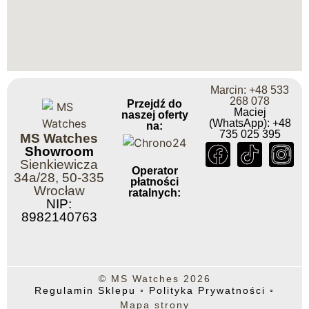
Marcin: +48 533
268 078
Przejdź do
Maciej
naszej oferty
(WhatsApp): +48
na:
735 025 395
MS Watches
Showroom
Sienkiewicza
Operator
34a/28, 50-335
płatności
Wrocław
ratalnych:
NIP:
8982140763
© MS Watches 2026
Regulamin Sklepu
◦
Polityka Prywatności
◦
Mapa strony