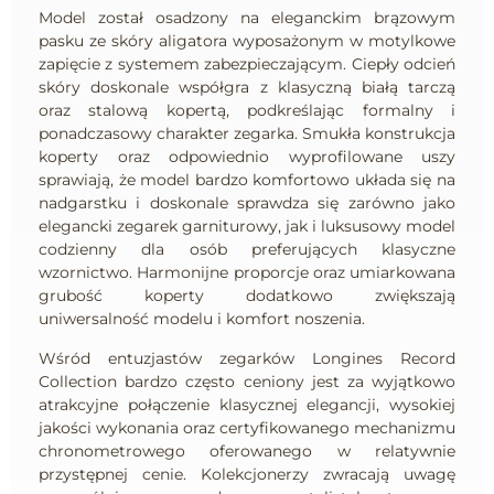
Model został osadzony na eleganckim brązowym
pasku ze skóry aligatora wyposażonym w motylkowe
zapięcie z systemem zabezpieczającym. Ciepły odcień
skóry doskonale współgra z klasyczną białą tarczą
oraz stalową kopertą, podkreślając formalny i
ponadczasowy charakter zegarka. Smukła konstrukcja
koperty oraz odpowiednio wyprofilowane uszy
sprawiają, że model bardzo komfortowo układa się na
nadgarstku i doskonale sprawdza się zarówno jako
elegancki zegarek garniturowy, jak i luksusowy model
codzienny dla osób preferujących klasyczne
wzornictwo. Harmonijne proporcje oraz umiarkowana
grubość koperty dodatkowo zwiększają
uniwersalność modelu i komfort noszenia.
Wśród entuzjastów zegarków Longines Record
Collection bardzo często ceniony jest za wyjątkowo
atrakcyjne połączenie klasycznej elegancji, wysokiej
jakości wykonania oraz certyfikowanego mechanizmu
chronometrowego oferowanego w relatywnie
przystępnej cenie. Kolekcjonerzy zwracają uwagę