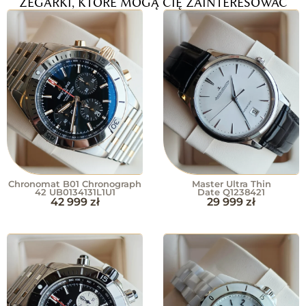
ZEGARKI, KTÓRE MOGĄ CIĘ ZAINTERESOWAĆ
Chronomat B01 Chronograph
Master Ultra Thin
42 UB0134131L1U1
Date Q1238421
42 999
zł
29 999
zł