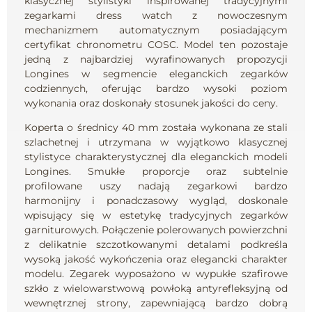
klasycznej stylistyki inspirowanej tradycyjnymi
zegarkami dress watch z nowoczesnym
mechanizmem automatycznym posiadającym
certyfikat chronometru COSC. Model ten pozostaje
jedną z najbardziej wyrafinowanych propozycji
Longines w segmencie eleganckich zegarków
codziennych, oferując bardzo wysoki poziom
wykonania oraz doskonały stosunek jakości do ceny.
Koperta o średnicy 40 mm została wykonana ze stali
szlachetnej i utrzymana w wyjątkowo klasycznej
stylistyce charakterystycznej dla eleganckich modeli
Longines. Smukłe proporcje oraz subtelnie
profilowane uszy nadają zegarkowi bardzo
harmonijny i ponadczasowy wygląd, doskonale
wpisujący się w estetykę tradycyjnych zegarków
garniturowych. Połączenie polerowanych powierzchni
z delikatnie szczotkowanymi detalami podkreśla
wysoką jakość wykończenia oraz elegancki charakter
modelu. Zegarek wyposażono w wypukłe szafirowe
szkło z wielowarstwową powłoką antyrefleksyjną od
wewnętrznej strony, zapewniającą bardzo dobrą