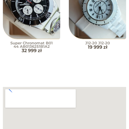
Super Chronomat B01
J12·20 J12·20
44 AB0136251B1A2
19 999
zł
32 999
zł