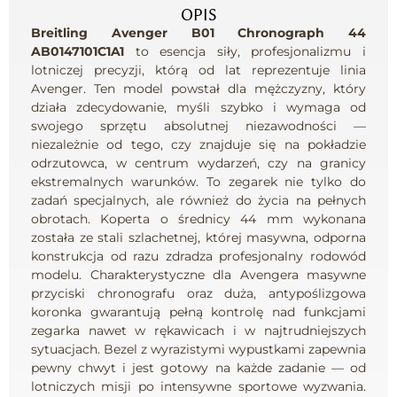
OPIS
Breitling Avenger B01 Chronograph 44
AB0147101C1A1
to esencja siły, profesjonalizmu i
lotniczej precyzji, którą od lat reprezentuje linia
Avenger. Ten model powstał dla mężczyzny, który
działa zdecydowanie, myśli szybko i wymaga od
swojego sprzętu absolutnej niezawodności —
niezależnie od tego, czy znajduje się na pokładzie
odrzutowca, w centrum wydarzeń, czy na granicy
ekstremalnych warunków. To zegarek nie tylko do
zadań specjalnych, ale również do życia na pełnych
obrotach. Koperta o średnicy 44 mm wykonana
została ze stali szlachetnej, której masywna, odporna
konstrukcja od razu zdradza profesjonalny rodowód
modelu. Charakterystyczne dla Avengera masywne
przyciski chronografu oraz duża, antypoślizgowa
koronka gwarantują pełną kontrolę nad funkcjami
zegarka nawet w rękawicach i w najtrudniejszych
sytuacjach. Bezel z wyrazistymi wypustkami zapewnia
pewny chwyt i jest gotowy na każde zadanie — od
lotniczych misji po intensywne sportowe wyzwania.