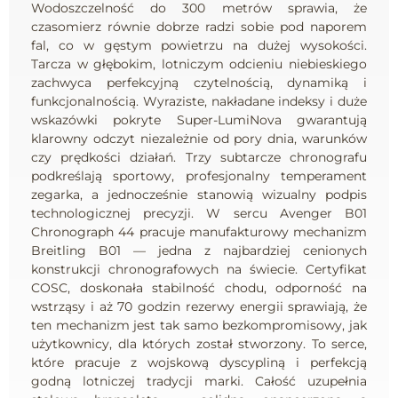
Wodoszczelność do 300 metrów sprawia, że
czasomierz równie dobrze radzi sobie pod naporem
fal, co w gęstym powietrzu na dużej wysokości.
Tarcza w głębokim, lotniczym odcieniu niebieskiego
zachwyca perfekcyjną czytelnością, dynamiką i
funkcjonalnością. Wyraziste, nakładane indeksy i duże
wskazówki pokryte Super-LumiNova gwarantują
klarowny odczyt niezależnie od pory dnia, warunków
czy prędkości działań. Trzy subtarcze chronografu
podkreślają sportowy, profesjonalny temperament
zegarka, a jednocześnie stanowią wizualny podpis
technologicznej precyzji. W sercu Avenger B01
Chronograph 44 pracuje manufakturowy mechanizm
Breitling B01 — jedna z najbardziej cenionych
konstrukcji chronografowych na świecie. Certyfikat
COSC, doskonała stabilność chodu, odporność na
wstrząsy i aż 70 godzin rezerwy energii sprawiają, że
ten mechanizm jest tak samo bezkompromisowy, jak
użytkownicy, dla których został stworzony. To serce,
które pracuje z wojskową dyscypliną i perfekcją
godną lotniczej tradycji marki. Całość uzupełnia