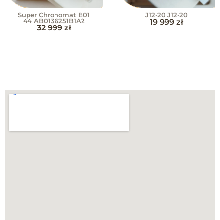
Super Chronomat B01
J12·20 J12·20
44 AB0136251B1A2
19 999
zł
32 999
zł