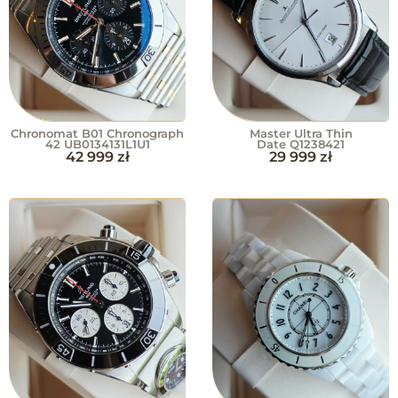
Chronomat B01 Chronograph
Master Ultra Thin
42 UB0134131L1U1
Date Q1238421
42 999
zł
29 999
zł