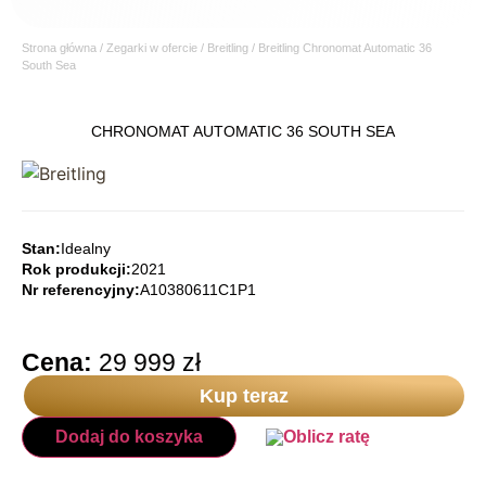
Strona główna
/
Zegarki w ofercie
/
Breitling
/ Breitling Chronomat Automatic 36
South Sea
CHRONOMAT AUTOMATIC 36 SOUTH SEA
Stan:
Idealny
Rok produkcji:
2021
Nr referencyjny:
A10380611C1P1
Cena:
29 999
zł
Kup teraz
Dodaj do koszyka