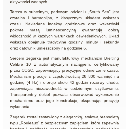
aktywności wodnych.
Tarcza w subtelnym, perłowym odcieniu „South Sea” jest
czytelna i harmonijna, z klasycznym układem wskazań
czasu. Nakładane indeksy godzinowe oraz wskazówki
pokryte masą luminescencyjną gwarantują dobrą
widoczność w każdych warunkach oświetleniowych. Układ
wskazań obejmuje tradycyjne godziny, minuty i sekundy
oraz datownik umieszczony na godzinie 6.
Sercem zegarka jest manufakturowy mechanizm Breitling
Calibre 10 z automatycznym naciągiem, certyfikowany
przez COSC, zapewniający precyzyjne odmierzanie czasu.
Mechanizm pracuje z częstotliwością 28 800 wahnięć na
godzinę (4 Hz) i oferuje około 42 godzin rezerwy chodu,
zapewniając niezawodność w codziennym użytkowaniu.
Transparentny dekiel pozwala obserwować wykończenie
mechanizmu oraz jego konstrukcję, eksponując precyzję
wykonania.
Zegarek został zestawiony z elegancką, stalową bransoletą
typu „Rouleaux” z bezpiecznym zapięciem, które zapewnia
komfort i stabilność noszenia, jednocześnie podkreślając