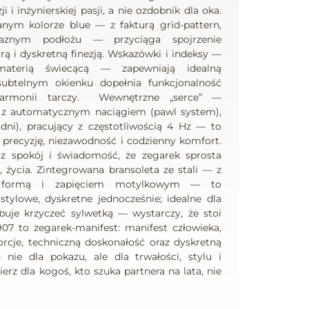
i i inżynierskiej pasji, a nie ozdobnik dla oka.
nym kolorze blue — z fakturą grid-pattern,
znym podłożu — przyciąga spojrzenie
rą i dyskretną finezją. Wskazówki i indeksy —
materią świecącą — zapewniają idealną
subtelnym okienku dopełnia funkcjonalność
harmonii tarczy. Wewnętrzne „serce” —
1 z automatycznym naciągiem (pawl system),
dni), pracujący z częstotliwością 4 Hz — to
y precyzję, niezawodność i codzienny komfort.
cz spokój i świadomość, że zegarek sprosta
życia. Zintegrowana bransoleta ze stali — z
ą formą i zapięciem motylkowym — to
, stylowe, dyskretne jednocześnie; idealne dla
buje krzyczeć sylwetką — wystarczy, że stoi
7 to zegarek-manifest: manifest człowieka,
orcje, techniczną doskonałość oraz dyskretną
 nie dla pokazu, ale dla trwałości, stylu i
z dla kogoś, kto szuka partnera na lata, nie