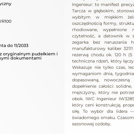
yczny
Ingenieur: to manifest precyzj
Tarcza w głębokim, stonowa
wybitym w miękkim żela
WR100
oszczędnością formy, struktu
rhodiowane, wypełnione 
czytelność, a datownik w 
zegarka bez naruszania 
ta do 11/2033
manufakturowy kaliber 3211
z oryginalnym pudełkiem i
rezerwą chodu ok. 120 h (5 
lnymi dokumentami
techniczna rdzeń, który łącz
Wskazuje nie tylko czas, le
wymaganiom dnia, tygodnia, 
dopasowaną, nowoczesn
dopełnienie całości: solidne
mężczyzny, który nie potrze
obok. IWC Ingenieur IW32890
który ceni konstrukcję, prop
siłę. To wybór dla lidera —
świadomego smaku. Czasomier
sezonowej ozdoby.