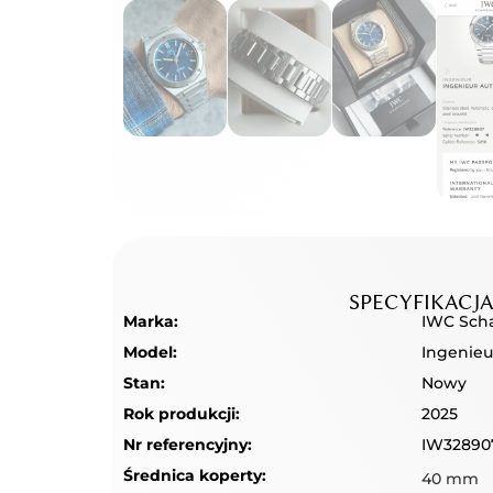
SPECYFIKACJ
Marka:
IWC Sch
Model:
Ingenieu
Stan:
Nowy
Rok produkcji:
2025
Nr referencyjny:
IW32890
Średnica koperty:
40 mm