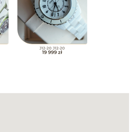
J12·20 J12·20
19 999
zł