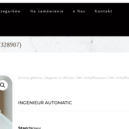
 zegarków
Na zamówienie
o Nas
Kontakt
328907)
Strona główna
/
Zegarki w ofercie
/
IWC Schaffhausen
/ IWC Schaffh
INGENIEUR AUTOMATIC
Stan:
Nowy