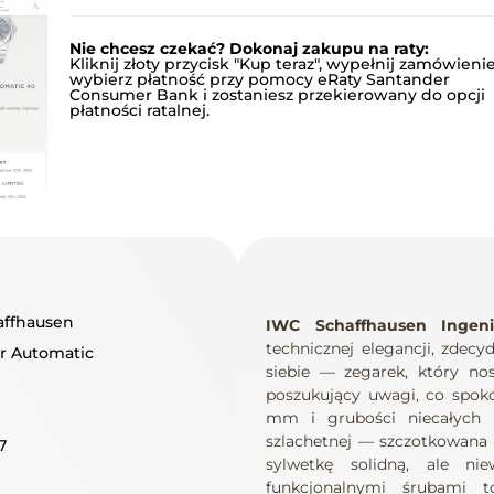
Nie chcesz czekać? Dokonaj zakupu na raty:
Kliknij złoty przycisk "Kup teraz", wypełnij zamówienie
wybierz płatność przy pomocy eRaty Santander
Consumer Bank i zostaniesz przekierowany do opcji
płatności ratalnej.
A
affhausen
IWC Schaffhausen Ingen
technicznej elegancji, zdec
r Automatic
siebie — zegarek, który nos
poszukujący uwagi, co spoko
mm i grubości niecałych 
szlachetnej — szczotkowana 
7
sylwetkę solidną, ale n
funkcjonalnymi śrubami 