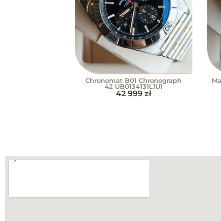
Chronomat B01 Chronograph
Ma
42 UB0134131L1U1
42 999
zł