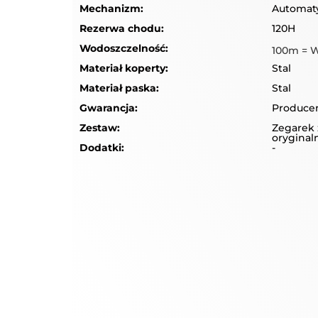
Mechanizm:
Automat
Rezerwa chodu:
120H
Wodoszczelność:
100m = 
Materiał koperty:
Stal
Materiał paska:
Stal
Gwarancja:
Producen
Zestaw:
Zegarek 
orygina
Dodatki:
-