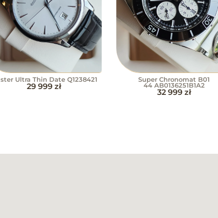
ster Ultra Thin Date Q1238421
Super Chronomat B01
29 999
zł
44 AB0136251B1A2
32 999
zł