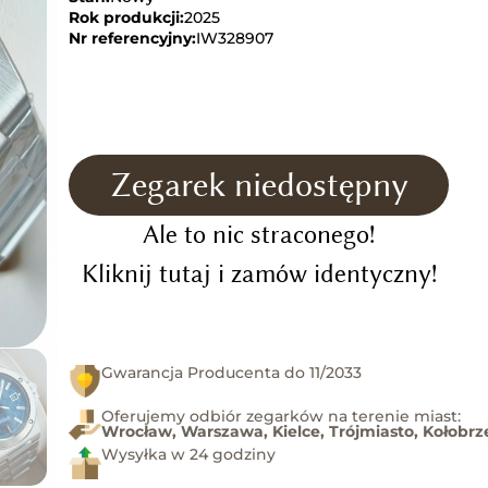
Rok produkcji:
2025
Nr referencyjny:
IW328907
Zegarek niedostępny
Ale to nic straconego!
Kliknij tutaj i zamów identyczny!
Gwarancja Producenta do 11/2033
Oferujemy odbiór zegarków na terenie miast:
Wrocław, Warszawa, Kielce, Trójmiasto, Kołobrz
Wysyłka w 24 godziny