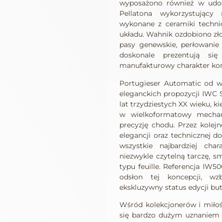
wyposażono również w udo
Pellatona wykorzystujący
wykonane z ceramiki technic
układu. Wahnik ozdobiono zło
pasy genewskie, perłowanie
doskonale prezentują się
manufakturowy charakter kon
Portugieser Automatic od wi
eleganckich propozycji IWC S
lat trzydziestych XX wieku, 
w wielkoformatowy mechan
precyzję chodu. Przez kolejn
elegancji oraz technicznej 
wszystkie najbardziej cha
niezwykle czytelną tarczę, s
typu feuille. Referencja IW5
odsłon tej koncepcji, w
ekskluzywny status edycji but
Wśród kolekcjonerów i miłoś
się bardzo dużym uznaniem 