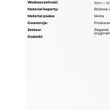
Wodoszczelność:
30m = W
Materiał koperty:
Różowe Z
Materiał paska:
Skóra
Gwarancja:
Producen
Zestaw:
Zegarek 
orygina
Dodatki:
-