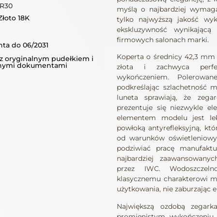
R30
myślą o najbardziej wymaga
łoto 18K
tylko najwyższą jakość wyk
ekskluzywność wynikającą
firmowych salonach marki.
ta do 06/2031
Koperta o średnicy 42,3 mm
z oryginalnym pudełkiem i
lnymi dokumentami
złota i zachwyca perfe
wykończeniem. Polerowane
podkreślając szlachetność m
luneta sprawiają, że ze
prezentuje się niezwykle e
elementem modelu jest lek
powłoką antyrefleksyjną, któ
od warunków oświetleniowyc
podziwiać pracę manufak
najbardziej zaawansowany
przez IWC. Wodoszczel
klasycznemu charakterowi m
użytkowania, nie zaburzając e
Największą ozdobą zegarka
promienistym wykończeniu, k