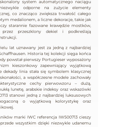
skonalony system automatycznego naciągu
 niezwykle odporne na zużycie elementy
znej, co znacząco zwiększa trwałość całego
tym medalionem, a liczne dekoracje, takie jak
 czy starannie fazowane krawędzie mostków,
 przez przeszklony dekiel i podkreślają
strukcji.
elu lat uznawany jest za jedną z najbardziej
chaffhausen. Historia tej kolekcji sięga końca
kiedy powstał pierwszy Portugieser wyposażony
izm kieszonkowy zapewniający wyjątkową
e dekady linia stała się symbolem klasycznej
doskonałości, a współczesne modele zachowały
rakterystyczne cechy pierwowzoru – dużą,
mukłą lunetę, arabskie indeksy oraz wskazówki
00713 stanowi jedną z najbardziej luksusowych
zbogaconą o wyjątkową kolorystykę oraz
ikowej.
ników marki IWC referencja IW500713 cieszy
przede wszystkim dzięki niezwykle udanemu