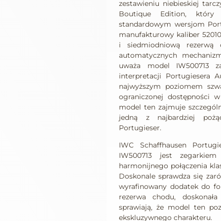
zestawieniu niebieskiej tarc
Boutique Edition, który
standardowym wersjom Portu
manufakturowy kaliber 5201
i siedmiodniową rezerwą 
automatycznych mechanizmó
uważa model IW500713 za 
interpretacji Portugiesera 
najwyższym poziomem szwaj
ograniczonej dostępności w
model ten zajmuje szczególn
jedną z najbardziej pożąd
Portugieser.
IWC Schaffhausen Portugi
IW500713 jest zegarkiem
harmonijnego połączenia kla
Doskonale sprawdza się zaró
wyrafinowany dodatek do fo
rezerwa chodu, doskonała
sprawiają, że model ten po
ekskluzywnego charakteru.