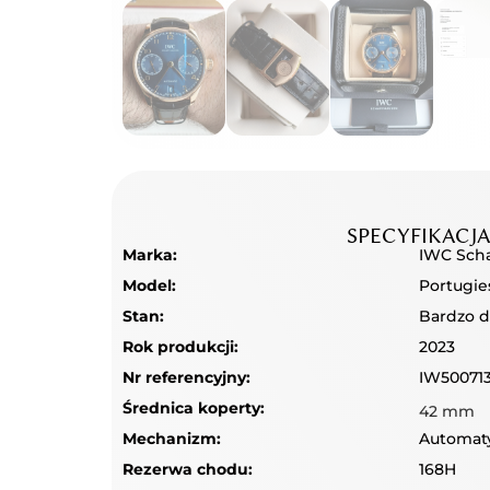
SPECYFIKACJ
Marka:
IWC Sch
Model:
Portugie
Stan:
Bardzo 
Rok produkcji:
2023
Nr referencyjny:
IW50071
Średnica koperty:
42 mm
Mechanizm:
Automat
Rezerwa chodu:
168H