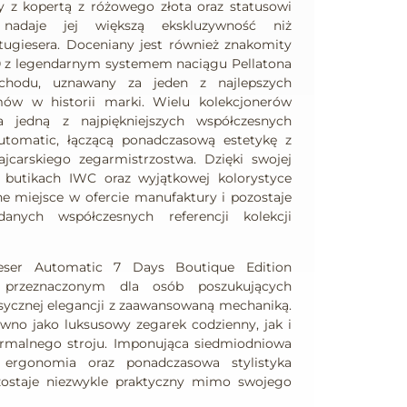
zy z kopertą z różowego złota oraz statusowi
 nadaje jej większą ekskluzywność niż
giesera. Doceniany jest również znakomity
0 z legendarnym systemem naciągu Pellatona
chodu, uznawany za jeden z najlepszych
w w historii marki. Wielu kolekcjonerów
jedną z najpiękniejszych współczesnych
Automatic, łączącą ponadczasową estetykę z
carskiego zegarmistrzostwa. Dzięki swojej
 butikach IWC oraz wyjątkowej kolorystyce
e miejsce w ofercie manufaktury i pozostaje
anych współczesnych referencji kolekcji
eser Automatic 7 Days Boutique Edition
 przeznaczonym dla osób poszukujących
sycznej elegancji z zaawansowaną mechaniką.
wno jako luksusowy zegarek codzienny, jak i
rmalnego stroju. Imponująca siedmiodniowa
 ergonomia oraz ponadczasowa stylistyka
zostaje niezwykle praktyczny mimo swojego