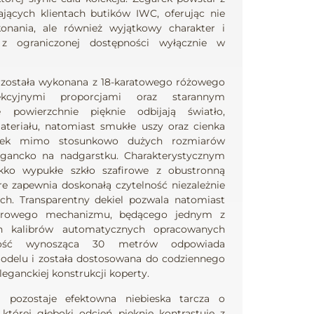
jących klientach butików IWC, oferując nie
onania, ale również wyjątkowy charakter i
 z ograniczonej dostępności wyłącznie w
 została wykonana z 18-karatowego różowego
kcyjnymi proporcjami oraz starannym
 powierzchnie pięknie odbijają światło,
ateriału, natomiast smukłe uszy oraz cienka
garek mimo stosunkowo dużych rozmiarów
legancko na nadgarstku. Charakterystycznym
ko wypukłe szkło szafirowe z obustronną
re zapewnia doskonałą czytelność niezależnie
h. Transparentny dekiel pozwala natomiast
turowego mechanizmu, będącego jednym z
ch kalibrów automatycznych opracowanych
ność wynosząca 30 metrów odpowiada
odelu i została dostosowana do codziennego
leganckiej konstrukcji koperty.
 pozostaje efektowna niebieska tarcza o
tórej głęboki odcień pięknie kontrastuje z