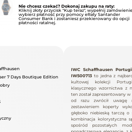
Nie chcesz czekać? Dokonaj zakupu na raty:
Kliknij złoty przycisk "Kup teraz", wypełnij zamówienie
wybierz płatność przy pomocy eRaty Santander
Consumer Bank i zostaniesz przekierowany do opcji
płatności ratalnej.
A
affhausen
IWC Schaffhausen Portugi
IW500713
to jedna z najbard
ser 7 Days Boutique Edition
kultowej kolekcji Portug
dobry
klasycznego wzornictwa z 
ten został zaprezentowany w 
od razu zwrócił uwagę m
3
zestawieniem koperty wyk
głęboko niebieską tarczą o 
yczny
kombinacja kolorystyczna sp
spośród pozostałych mode
ponadczasową elegancję, z kt