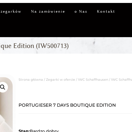
 zegarków
Na zamówienie
o Nas
Kontakt
que Edition (IW500713)
Strona główna
/
Zegarki w ofercie
/
IWC Schaffhausen
/ IWC Schaffh
PORTUGIESER 7 DAYS BOUTIQUE EDITION
Stan:
Bardzo dobry