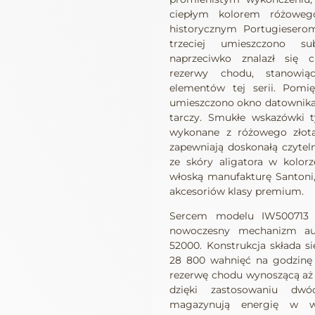
ciepłym kolorem różowego
historycznym Portugieserom
trzeciej umieszczono su
naprzeciwko znalazł się c
rezerwy chodu, stanowią
elementów tej serii. Pomi
umieszczono okno datownika,
tarczy. Smukłe wskazówki ty
wykonane z różowego złota
zapewniają doskonałą czyteln
ze skóry aligatora w kolo
włoską manufakturę Santoni,
akcesoriów klasy premium.
Sercem modelu IW500713 
nowoczesny mechanizm aut
52000. Konstrukcja składa si
28 800 wahnięć na godzinę 
rezerwę chodu wynoszącą aż 1
dzięki zastosowaniu dw
magazynują energię w w