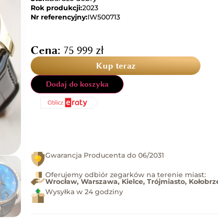
Rok produkcji:
2023
Nr referencyjny:
IW500713
Cena:
75 999
zł
Kup teraz
Dodaj do koszyka
Gwarancja Producenta do 06/2031
Oferujemy odbiór zegarków na terenie miast:
Wrocław, Warszawa, Kielce, Trójmiasto, Kołobrz
Wysyłka w 24 godziny