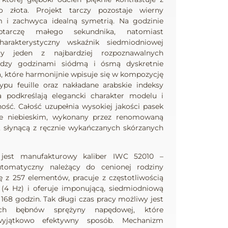
 złota. Projekt tarczy pozostaje wierny
 i zachwyca idealną symetrią. Na godzinie
btarczę małego sekundnika, natomiast
harakterystyczny wskaźnik siedmiodniowej
cy jeden z najbardziej rozpoznawalnych
ędzy godzinami siódmą i ósmą dyskretnie
 które harmonijnie wpisuje się w kompozycję
pu feuille oraz nakładane arabskie indeksy
 podkreślają elegancki charakter modelu i
ość. Całość uzupełnia wysokiej jakości pasek
rze niebieskim, wykonany przez renomowaną
 słynącą z ręcznie wykańczanych skórzanych
jest manufakturowy kaliber IWC 52010 –
omatyczny należący do cenionej rodziny
ę z 257 elementów, pracuje z częstotliwością
(4 Hz) i oferuje imponującą, siedmiodniową
68 godzin. Tak długi czas pracy możliwy jest
óch bębnów sprężyny napędowej, które
yjątkowo efektywny sposób. Mechanizm