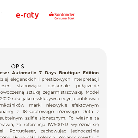
,
OPIS
eser Automatic 7 Days Boutique Edition
ziej eleganckich i prestiżowych interpretacji
ieser, stanowiąca doskonałe połączenie
nowoczesną sztuką zegarmistrzowską. Model
2020 roku jako ekskluzywna edycja butikowa i
iłośników marki niezwykle efektownym
onanej z 18-karatowego różowego złota z
subtelnym szlifie słonecznym. To właśnie ta
rawia, że referencja IW500713 wyróżnia się
li Portugieser, zachowując jednocześnie
órej słynie cała kolekcja. Zegarek powstał z