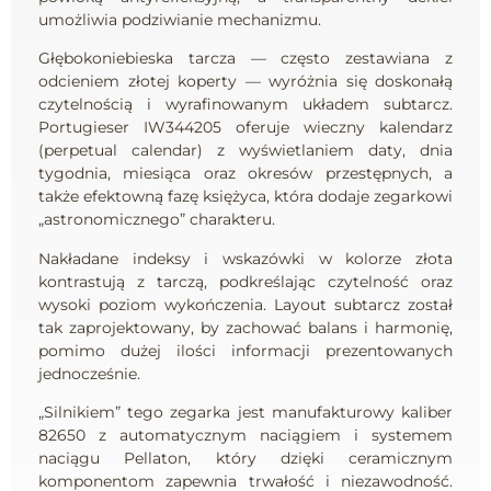
umożliwia podziwianie mechanizmu.
Głębokoniebieska tarcza — często zestawiana z
odcieniem złotej koperty — wyróżnia się doskonałą
czytelnością i wyrafinowanym układem subtarcz.
Portugieser IW344205 oferuje wieczny kalendarz
(perpetual calendar) z wyświetlaniem daty, dnia
tygodnia, miesiąca oraz okresów przestępnych, a
także efektowną fazę księżyca, która dodaje zegarkowi
„astronomicznego” charakteru.
Nakładane indeksy i wskazówki w kolorze złota
kontrastują z tarczą, podkreślając czytelność oraz
wysoki poziom wykończenia. Layout subtarcz został
tak zaprojektowany, by zachować balans i harmonię,
pomimo dużej ilości informacji prezentowanych
jednocześnie.
„Silnikiem” tego zegarka jest manufakturowy kaliber
82650 z automatycznym naciągiem i systemem
naciągu Pellaton, który dzięki ceramicznym
komponentom zapewnia trwałość i niezawodność.