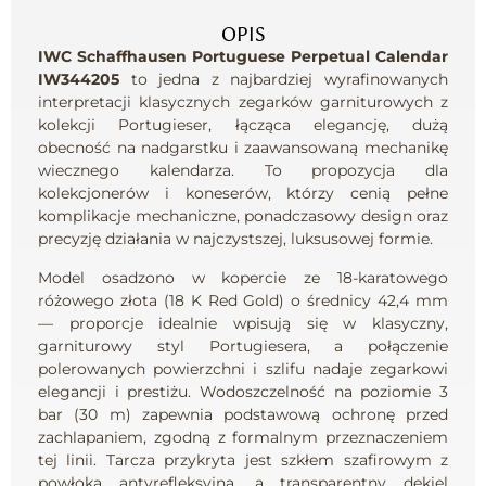
OPIS
IWC Schaffhausen
Portuguese Perpetual Calendar
IW344205
to jedna z najbardziej wyrafinowanych
interpretacji klasycznych zegarków garniturowych z
kolekcji Portugieser, łącząca elegancję, dużą
obecność na nadgarstku i zaawansowaną mechanikę
wiecznego kalendarza. To propozycja dla
kolekcjonerów i koneserów, którzy cenią pełne
komplikacje mechaniczne, ponadczasowy design oraz
precyzję działania w najczystszej, luksusowej formie.
Model osadzono w kopercie ze 18-karatowego
różowego złota (18 K Red Gold) o średnicy 42,4 mm
— proporcje idealnie wpisują się w klasyczny,
garniturowy styl Portugiesera, a połączenie
polerowanych powierzchni i szlifu nadaje zegarkowi
elegancji i prestiżu. Wodoszczelność na poziomie 3
bar (30 m) zapewnia podstawową ochronę przed
zachlapaniem, zgodną z formalnym przeznaczeniem
tej linii. Tarcza przykryta jest szkłem szafirowym z
powłoką antyrefleksyjną, a transparentny dekiel