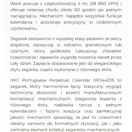
Werk pracuje z częstotliwością 4 Hz (28 800 VPH) i
oferuje rezerwę chodu około 60 godzin po pełnym
naciągnięciu. Mechanizm napędza wszystkie funkcje
kalendarza i pozostaje precyzyjny w codziennym
użytkowaniu.
Zegarek zestawiono z wysokiej klasy paskiem ze skóry
aligatora, zazwyczaj w odcieniu granatowym lub
czarnym, który podkreśla luksusowy charakter
czasomierza i zapewnia wygodę noszenia nawet przez
cały dzień. Zapięcie dopasowane jest do eleganckiego
stylu zegarka, często wykonane z różowego złota.
IWC Portuguese Perpetual Calendar IW344205
to
zegarek, który harmonijnie łączy klasyczny wygląd,
techniczną złożoność i prestiż manufakturowych
komplikacji mechanicznych. Elegancka koperta z
różowego złota, niebieska tarcza z pełnym
kalendarzem i fazami księżyca oraz perfekcyjnej
jakości mechanizm sprawiają, że jest to czasomierz
idealny zarówno do formalnych stylizacji, jak i jako
centralny element kolekcji zegarków mechanicznych.