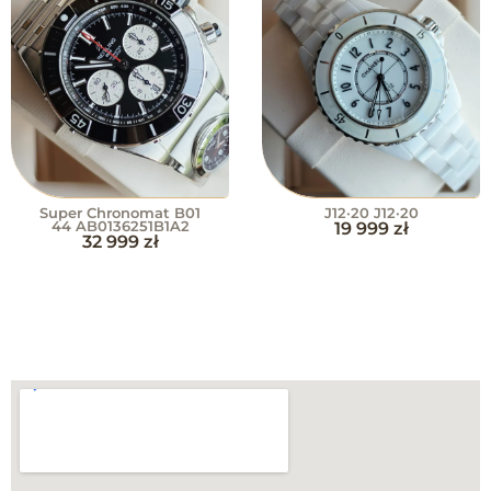
Super Chronomat B01
J12·20 J12·20
44 AB0136251B1A2
19 999
zł
32 999
zł