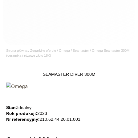
Strona główna
/
Zegarki w ofercie
/
Omega
/
Seamaster
/ Omega Seamaster 300M
(ceramika / różowe złoto 18K)
SEAMASTER DIVER 300M
Stan:
Idealny
Rok produkcji:
2023
Nr referencyjny:
210.62.44.20.01.001