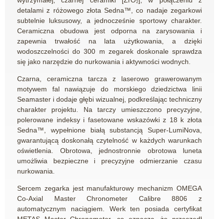
detalami z różowego złota Sedna™, co nadaje zegarkowi
subtelnie luksusowy, a jednocześnie sportowy charakter.
Ceramiczna obudowa jest odporna na zarysowania i
zapewnia trwałość na lata użytkowania, a dzięki
wodoszczelności do 300 m zegarek doskonale sprawdza
się jako narzędzie do nurkowania i aktywności wodnych.
Czarna, ceramiczna tarcza z laserowo grawerowanym
motywem fal nawiązuje do morskiego dziedzictwa linii
Seamaster i dodaje głębi wizualnej, podkreślając techniczny
charakter projektu. Na tarczy umieszczono precyzyjne,
polerowane indeksy i fasetowane wskazówki z 18 k złota
Sedna™, wypełnione białą substancją Super-LumiNova,
gwarantującą doskonałą czytelność w każdych warunkach
oświetlenia. Obrotowa, jednostronnie obrotowa luneta
umożliwia bezpieczne i precyzyjne odmierzanie czasu
nurkowania.
Sercem zegarka jest manufakturowy mechanizm OMEGA
Co-Axial Master Chronometer Calibre 8806 z
automatycznym naciągiem. Werk ten posiada certyfikat