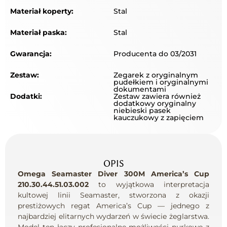
Materiał koperty:
Stal
Materiał paska:
Stal
Gwarancja:
Producenta do 03/2031
Zestaw:
Zegarek z oryginalnym
pudełkiem i oryginalnymi
dokumentami
Dodatki:
Zestaw zawiera również
dodatkowy oryginalny
niebieski pasek
kauczukowy z zapięciem
OPIS
Omega Seamaster Diver 300M America’s Cup
210.30.44.51.03.002
to wyjątkowa interpretacja
kultowej linii Seamaster, stworzona z okazji
prestiżowych regat America’s Cup — jednego z
najbardziej elitarnych wydarzeń w świecie żeglarstwa.
Model ten łączy profesjonalne możliwości nurkowe z