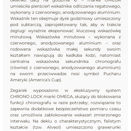
okienko daty na godzinie 6. – marka OMEGA
umieściła pierścień wskaźnika odliczania regatowego,
wykonany z czerwonego, anodyzowanego aluminium.
Wskaźnik ten obejmuje dysk godzinowy umieszczony
pod subtarczą, zaprojektowany tak, aby w trakcie
żeglugi wyraźnie eksponować kluczową wskazówkę
minutową.
Wskazówka minutowa – wykonana z
czerwonego, anodyzowanego aluminium – oraz
rodowana wskazówka małej sekundy swoim
kształtem nawiązują do kadłuba łodzi, natomiast
centralna wskazówka sekundnika chronografu
(również z czerwonego, anodyzowanego aluminium)
na swoim przeciwwadze nosi symbol Pucharu
Ameryki (America’s Cup)
.
Zegarek wyposażono w ekskluzywny system
CHRONO LOCK marki OMEGA, służący do blokowania
funkcji chronografu w razie potrzeby; rozwiązanie to
zapewnia dodatkowe bezpieczeństwo pomiaru czasu
oraz umożliwia zablokowanie wskazań zmierzonego
interwału.
Na deklu o charakterystycznym, falistym
kształcie (tzw. Alveol) umieszczono grawerunki