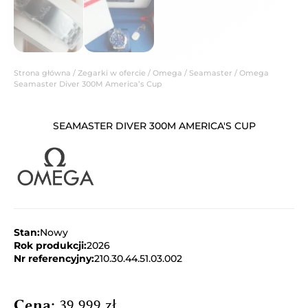
Strona główna
/
Zegarki w ofercie
/
Omega
/
Seamaster
/ Omega
Seamaster Diver 300M America’s Cup
SEAMASTER DIVER 300M AMERICA'S CUP
Stan:
Nowy
Rok produkcji:
2026
Nr referencyjny:
210.30.44.51.03.002
Cena:
39 999
zł