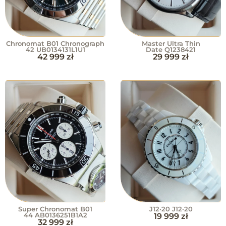
Chronomat B01 Chronograph
Master Ultra Thin
42 UB0134131L1U1
Date Q1238421
42 999
zł
29 999
zł
Super Chronomat B01
J12·20 J12·20
44 AB0136251B1A2
19 999
zł
32 999
zł