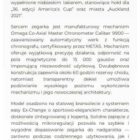
wypełnione niebieskim lakierem, stanowiące hołd dla
„36. edycji America’s Cup” oraz miasta „Auckland
2021”.
Sercem zegarka jest manufakturowy mechanizm
Omega Co-Axial Master Chronometer Caliber 9900 —
zaawansowany automatyczny werk z funkcją
chronografu, certyfikowany przez METAS. Mechanizm
oferuje wyjątkową precyzję działania, odporność na
pola magnetyczne do 15 000 gausów oraz
imponującą niezawodność użytkową. Dwubębnowa
konstrukcja zapewnia około 60 godzin rezerwy chodu,
natomiast transparentny dekiel umożliwia
podziwianie wysokiego poziomu wykończenia
mechanizmu i jego nowoczesnej architektury.
Model osadzono na stalowej bransolecie z systemem
easy Ex-Change o sportowo-eleganckim charakterze,
doskonale zintegrowanej z kopertą. Solidne zapięcie z
możliwością mikroregulacji pozwala na szybkie i
wygodne dopasowanie zegarka do nadgarstka —
zarówno podczas codziennego użytkowania, jak i