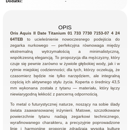
Dodatki:
-
OPIS
Oris Aquis II Date Titanium 01 733 7730 7153-07 4 24
64TEB
to ucieleśnienie nowoczesnego podejścia do
zegarka nurkowego — perfekcyjna równowaga między
ekstremalną wytrzymałością a minimalistyczną,
współczesną elegancją. To propozycja dla mężczyzny, który
czuje się pewnie zarówno w żywiole głębokiej wody, jak i w
rytmie miejskiej codzienności; dla tych, którzy oczekują, że
czasomierz będzie nie tylko narzędziem, ale integralną
częścią ich aktywnego stylu życia. Koperta o średnicy 43,5
mm wykonana została z tytanu — materiału, który łączy
niewiarygodną lekkość z pancerną odpornością.
To metal o futurystycznej naturze, noszący na sobie ślady
świata zaawansowanej inżynierii. Matowe, szczotkowane
powierzchnie tytanu nadają zegarkowi technicznego,
wyrafinowanego charakteru, a precyzyjnie poprowadzone
linie i harmonijne proporcje zdradzają wysoką kulturę