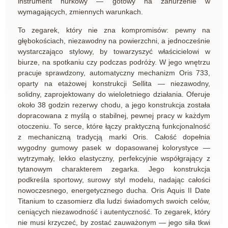
instrument nurkowy — gotowy na zanurzenie w
wymagających, zmiennych warunkach.
To zegarek, który nie zna kompromisów: pewny na
głębokościach, niezawodny na powierzchni, a jednocześnie
wystarczająco stylowy, by towarzyszyć właścicielowi w
biurze, na spotkaniu czy podczas podróży. W jego wnętrzu
pracuje sprawdzony, automatyczny mechanizm Oris 733,
oparty na etażowej konstrukcji Sellita — niezawodny,
solidny, zaprojektowany do wieloletniego działania. Oferuje
około 38 godzin rezerwy chodu, a jego konstrukcja została
dopracowana z myślą o stabilnej, pewnej pracy w każdym
otoczeniu. To serce, które łączy praktyczną funkcjonalność
z mechaniczną tradycją marki Oris. Całość dopełnia
wygodny gumowy pasek w dopasowanej kolorystyce —
wytrzymały, lekko elastyczny, perfekcyjnie współgrający z
tytanowym charakterem zegarka. Jego konstrukcja
podkreśla sportowy, surowy styl modelu, nadając całości
nowoczesnego, energetycznego ducha. Oris Aquis II Date
Titanium to czasomierz dla ludzi świadomych swoich celów,
ceniących niezawodność i autentyczność. To zegarek, który
nie musi krzyczeć, by zostać zauważonym — jego siła tkwi