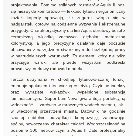
projektowania. Pomimo solidnych rozmiarów Aquis II nosi
się niezwykle komfortowo — lekkość tytanu i ergonomiczny
kształt koperty sprawiają, że zegarek wtapia się w
nadgarstek, gotowy na codzienne wyzwania i ekstremalne
przygody. Charakterystyczny dla linii Aquis obrotowy bezel z
ceramiczną wkładką zachwyca głęboką, metaliczną
kolorystyką, a jego precyzyjne działanie daje poczucie
obcowania z narzędziem stworzonym do bezbłędnej pracy
w najtrudniejszych warunkach. To element, który nie tylko
przyciąga wzrok, ale przede wszystkim podkreśla
prawdziwy, nurkowy rodowód modelu.
Tarcza utrzymana w chłodnej, tytanowo-szarej tonacji
emanuje spokojem i techniczną estetyką. Czytelne indeksy
oraz wyraziste wskazówki wypełnione substancją
luminescencyjną Super-LumiNova gwarantują perfekcyjną
widoczność — zarówno w mrocznych wodach oceanu, jak i
w wieczornej przestrzeni miasta. Datownik na godzinie
szóstej subtelnie porządkuje kompozycję, zachowując
spójny, nowoczesny charakter całości. Wodoszczelność na
poziomie 300 metrów czyni z Aquis II Date profesjonalny