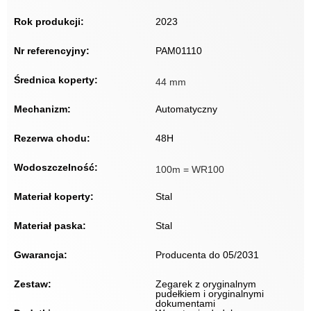
Rok produkcji:
2023
Nr referencyjny:
PAM01110
Średnica koperty:
44 mm
Mechanizm:
Automatyczny
Rezerwa chodu:
48H
Wodoszczelność:
100m = WR100
Materiał koperty:
Stal
Materiał paska:
Stal
Gwarancja:
Producenta do 05/2031
Zestaw:
Zegarek z oryginalnym
pudełkiem i oryginalnymi
dokumentami