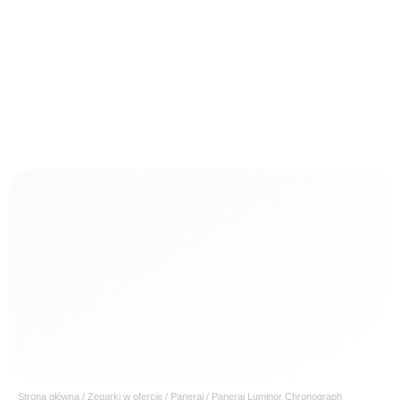
Strona główna
/
Zegarki w ofercie
/
Panerai
/ Panerai Luminor Chronograph