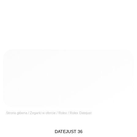
Strona główna
/
Zegarki w ofercie
/
Rolex
/ Rolex Datejust
DATEJUST 36