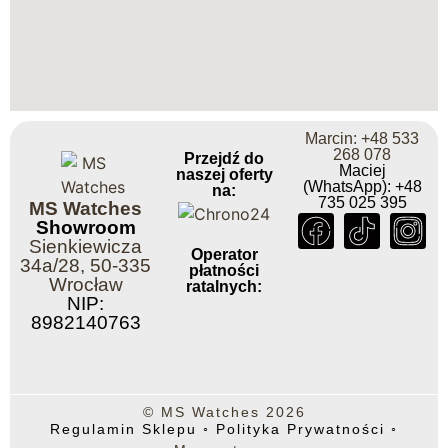
Marcin: +48 533
268 078
Przejdź do
Maciej
naszej oferty
(WhatsApp): +48
na:
735 025 395
MS Watches
Showroom
Sienkiewicza
Operator
34a/28, 50-335
płatności
Wrocław
ratalnych:
NIP:
8982140763
© MS Watches 2026
Regulamin Sklepu
◦
Polityka Prywatności
◦