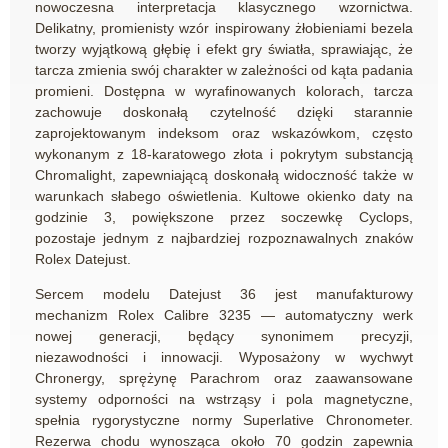
nowoczesna interpretacja klasycznego wzornictwa.
Delikatny, promienisty wzór inspirowany żłobieniami bezela
tworzy wyjątkową głębię i efekt gry światła, sprawiając, że
tarcza zmienia swój charakter w zależności od kąta padania
promieni. Dostępna w wyrafinowanych kolorach, tarcza
zachowuje doskonałą czytelność dzięki starannie
zaprojektowanym indeksom oraz wskazówkom, często
wykonanym z 18-karatowego złota i pokrytym substancją
Chromalight, zapewniającą doskonałą widoczność także w
warunkach słabego oświetlenia. Kultowe okienko daty na
godzinie 3, powiększone przez soczewkę Cyclops,
pozostaje jednym z najbardziej rozpoznawalnych znaków
Rolex Datejust.
Sercem modelu Datejust 36 jest manufakturowy
mechanizm Rolex Calibre 3235 — automatyczny werk
nowej generacji, będący synonimem precyzji,
niezawodności i innowacji. Wyposażony w wychwyt
Chronergy, sprężynę Parachrom oraz zaawansowane
systemy odporności na wstrząsy i pola magnetyczne,
spełnia rygorystyczne normy Superlative Chronometer.
Rezerwa chodu wynosząca około 70 godzin zapewnia