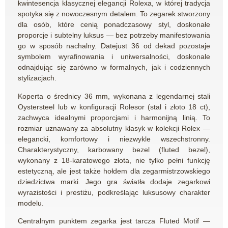
kwintesencja klasycznej elegancji Rolexa, w której tradycja
spotyka się z nowoczesnym detalem. To zegarek stworzony
dla osób, które cenią ponadczasowy styl, doskonałe
proporcje i subtelny luksus — bez potrzeby manifestowania
go w sposób nachalny. Datejust 36 od dekad pozostaje
symbolem wyrafinowania i uniwersalności, doskonale
odnajdując się zarówno w formalnych, jak i codziennych
stylizacjach.
Koperta o średnicy 36 mm, wykonana z legendarnej stali
Oystersteel lub w konfiguracji Rolesor (stal i złoto 18 ct),
zachwyca idealnymi proporcjami i harmonijną linią. To
rozmiar uznawany za absolutny klasyk w kolekcji Rolex —
elegancki, komfortowy i niezwykle wszechstronny.
Charakterystyczny, karbowany bezel (fluted bezel),
wykonany z 18-karatowego złota, nie tylko pełni funkcję
estetyczną, ale jest także hołdem dla zegarmistrzowskiego
dziedzictwa marki. Jego gra światła dodaje zegarkowi
wyrazistości i prestiżu, podkreślając luksusowy charakter
modelu.
Centralnym punktem zegarka jest tarcza Fluted Motif —