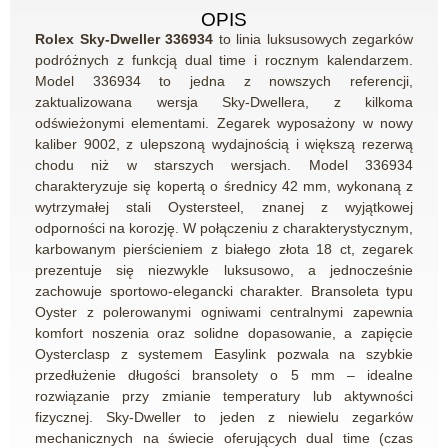
OPIS
Rolex Sky‑Dweller 336934
to linia luksusowych zegarków
podróżnych z funkcją dual time i rocznym kalendarzem.
Model 336934 to jedna z nowszych referencji,
zaktualizowana wersja Sky‑Dwellera, z kilkoma
odświeżonymi elementami. Zegarek wyposażony w nowy
kaliber 9002, z ulepszoną wydajnością i większą rezerwą
chodu niż w starszych wersjach. Model 336934
charakteryzuje się kopertą o średnicy 42 mm, wykonaną z
wytrzymałej stali Oystersteel, znanej z wyjątkowej
odporności na korozję. W połączeniu z charakterystycznym,
karbowanym pierścieniem z białego złota 18 ct, zegarek
prezentuje się niezwykle luksusowo, a jednocześnie
zachowuje sportowo-elegancki charakter. Bransoleta typu
Oyster z polerowanymi ogniwami centralnymi zapewnia
komfort noszenia oraz solidne dopasowanie, a zapięcie
Oysterclasp z systemem Easylink pozwala na szybkie
przedłużenie długości bransolety o 5 mm – idealne
rozwiązanie przy zmianie temperatury lub aktywności
fizycznej. Sky-Dweller to jeden z niewielu zegarków
mechanicznych na świecie oferujących dual time (czas