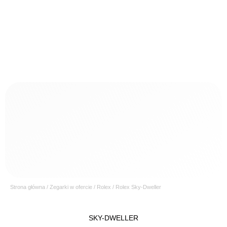
Strona główna
/
Zegarki w ofercie
/
Rolex
/ Rolex Sky-Dweller
SKY-DWELLER