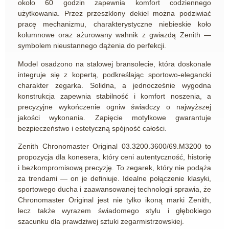
około 60 godzin zapewnia komfort codziennego
użytkowania. Przez przeszklony dekiel można podziwiać
pracę mechanizmu, charakterystyczne niebieskie koło
kolumnowe oraz ażurowany wahnik z gwiazdą Zenith —
symbolem nieustannego dążenia do perfekcji.
Model osadzono na stalowej bransolecie, która doskonale
integruje się z kopertą, podkreślając sportowo-elegancki
charakter zegarka. Solidna, a jednocześnie wygodna
konstrukcja zapewnia stabilność i komfort noszenia, a
precyzyjne wykończenie ogniw świadczy o najwyższej
jakości wykonania. Zapięcie motylkowe gwarantuje
bezpieczeństwo i estetyczną spójność całości.
Zenith Chronomaster Original 03.3200.3600/69.M3200 to
propozycja dla konesera, który ceni autentyczność, historię
i bezkompromisową precyzję. To zegarek, który nie podąża
za trendami — on je definiuje. Idealne połączenie klasyki,
sportowego ducha i zaawansowanej technologii sprawia, że
Chronomaster Original jest nie tylko ikoną marki Zenith,
lecz także wyrazem świadomego stylu i głębokiego
szacunku dla prawdziwej sztuki zegarmistrzowskiej.