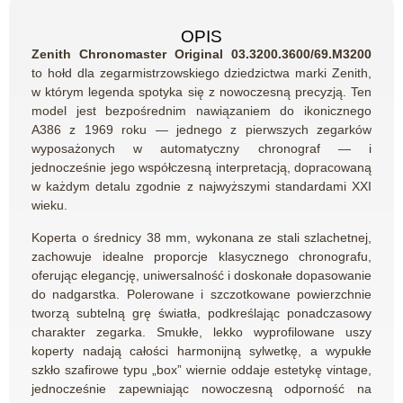
OPIS
Zenith Chronomaster Original 03.3200.3600/69.M3200
to hołd dla zegarmistrzowskiego dziedzictwa marki Zenith,
w którym legenda spotyka się z nowoczesną precyzją. Ten
model jest bezpośrednim nawiązaniem do ikonicznego
A386 z 1969 roku — jednego z pierwszych zegarków
wyposażonych w automatyczny chronograf — i
jednocześnie jego współczesną interpretacją, dopracowaną
w każdym detalu zgodnie z najwyższymi standardami XXI
wieku.
Koperta o średnicy 38 mm, wykonana ze stali szlachetnej,
zachowuje idealne proporcje klasycznego chronografu,
oferując elegancję, uniwersalność i doskonałe dopasowanie
do nadgarstka. Polerowane i szczotkowane powierzchnie
tworzą subtelną grę światła, podkreślając ponadczasowy
charakter zegarka. Smukłe, lekko wyprofilowane uszy
koperty nadają całości harmonijną sylwetkę, a wypukłe
szkło szafirowe typu „box” wiernie oddaje estetykę vintage,
jednocześnie zapewniając nowoczesną odporność na