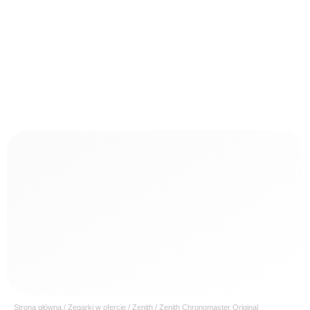
Strona główna
/
Zegarki w ofercie
/
Zenith
/ Zenith Chronomaster Original