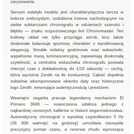
zarysowania.
Sercem estetyki modelu jest charakterystyczna tarcza w
kolorze srebrzystym, ozdobiona trzema nachodzącymi na
siebie subtarczami chronografu w odcieniach szarości i
błękitu — znaku rozpoznawczego linii Chronomaster. Ten
kultowy układ nie tylko przyciąga wzrok, lecz także
doskonale balansuje sportowy charakter z wyrafinowaną
elegancją. Smukłe indeksy godzinowe oraz wskazówki,
wypełnione masą luminescencyjną, zapewniają doskonałą
czytelność, a centralna wskazówka chronografu pozwala
mierzyć czas z dokładnością do 1/10 sekundy — cechą,
która wyróżnia Zenith na tle konkurencji. Całość dopełnia
subtelnie wkomponowane okienko daty oraz historyczne
logo Zenith, emanujące autentycznością i prestiżem.
Wewnątrz zegarka pracuje legendarny mechanizm El
Primero 3600 — nowoczesna odsłona jednego z
najbardziej cenionych kalibrów w historii zegarmistrzostwa.
Automatyczny chronograf o wysokiej częstotliwości 5 Hz
(36 000 wahnięć na godzinę) umożliwia niezwykle
precyzyjny pomiar czasu, a rezerwa chodu wynosząca