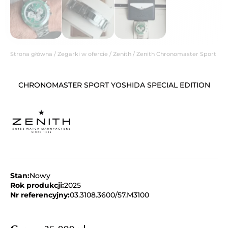
Strona główna
/
Zegarki w ofercie
/
Zenith
/ Zenith Chronomaster Sport
CHRONOMASTER SPORT YOSHIDA SPECIAL EDITION
Stan:
Nowy
Rok produkcji:
2025
Nr referencyjny:
03.3108.3600/57.M3100