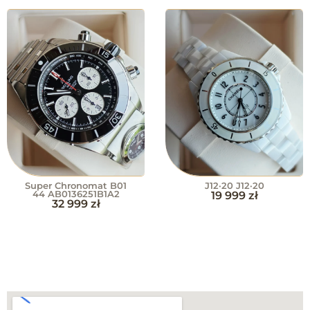
Super Chronomat B01
J12·20 J12·20
44 AB0136251B1A2
19 999
zł
32 999
zł