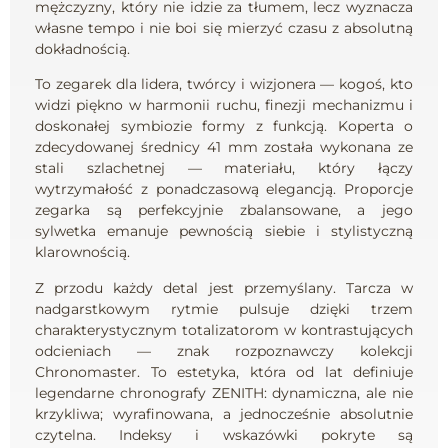
mężczyzny, który nie idzie za tłumem, lecz wyznacza
własne tempo i nie boi się mierzyć czasu z absolutną
dokładnością.
To zegarek dla lidera, twórcy i wizjonera — kogoś, kto
widzi piękno w harmonii ruchu, finezji mechanizmu i
doskonałej symbiozie formy z funkcją. Koperta o
zdecydowanej średnicy 41 mm została wykonana ze
stali szlachetnej — materiału, który łączy
wytrzymałość z ponadczasową elegancją. Proporcje
zegarka są perfekcyjnie zbalansowane, a jego
sylwetka emanuje pewnością siebie i stylistyczną
klarownością.
Z przodu każdy detal jest przemyślany. Tarcza w
nadgarstkowym rytmie pulsuje dzięki trzem
charakterystycznym totalizatorom w kontrastujących
odcieniach — znak rozpoznawczy kolekcji
Chronomaster. To estetyka, która od lat definiuje
legendarne chronografy ZENITH: dynamiczna, ale nie
krzykliwa; wyrafinowana, a jednocześnie absolutnie
czytelna. Indeksy i wskazówki pokryte są