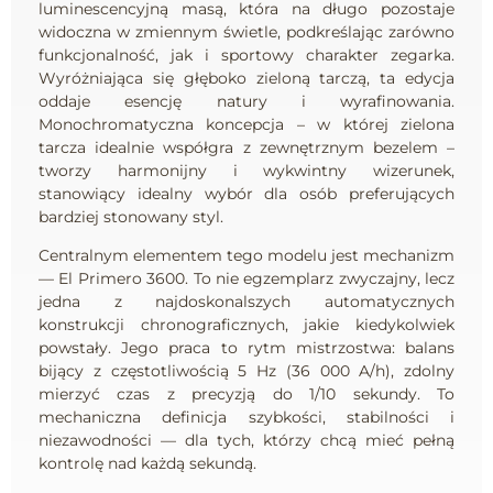
luminescencyjną masą, która na długo pozostaje
widoczna w zmiennym świetle, podkreślając zarówno
funkcjonalność, jak i sportowy charakter zegarka.
Wyróżniająca się głęboko zieloną tarczą, ta edycja
oddaje esencję natury i wyrafinowania.
Monochromatyczna koncepcja – w której zielona
tarcza idealnie współgra z zewnętrznym bezelem –
tworzy harmonijny i wykwintny wizerunek,
stanowiący idealny wybór dla osób preferujących
bardziej stonowany styl.
Centralnym elementem tego modelu jest mechanizm
— El Primero 3600. To nie egzemplarz zwyczajny, lecz
jedna z najdoskonalszych automatycznych
konstrukcji chronograficznych, jakie kiedykolwiek
powstały. Jego praca to rytm mistrzostwa: balans
bijący z częstotliwością 5 Hz (36 000 A/h), zdolny
mierzyć czas z precyzją do 1/10 sekundy. To
mechaniczna definicja szybkości, stabilności i
niezawodności — dla tych, którzy chcą mieć pełną
kontrolę nad każdą sekundą.