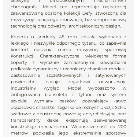
estetyką i ultradokładnym mechanizmem
chronografu. Model ten reprezentuje najbardziej
zaawansowaną odsłonę kolekcji Defy, stworzoną dla
mężczyzny ceniącego innowację, bezkompromisową
technologię oraz odważny, architektoniczny design.
Koperta o średnicy 45 mm została wykonana z
lekkiego i niezwykle odpornego tytanu, co zapewnia
komfort noszenia mimo masywnej, sportowej
konstrukcji. Charakterystyczna, wielokątna forma
koperty z wyraźnie zaznaczonymi krawędziami
podkreśla dynamiczny i techniczny charakter modelu.
Zastosowanie szczotkowanych i satynowanych
powierzchni nadaje zegarkowi nowoczesny,
industrialny wygląd. Model wyposażono w
zintegrowaną bransoletę z tytanu oraz system
szybkiej wymiany pasków, pozwalający łatwo
dopasować charakter zegarka do różnych okazji. Szkło
szafirowe z obustronną powłoką antyrefleksyjną oraz
transparentny dekiel eksponują zaawansowaną
konstrukcję mechanizmu. Wodoszczelność do 200
metrów podkreśla jego ekstremalnie sportowy