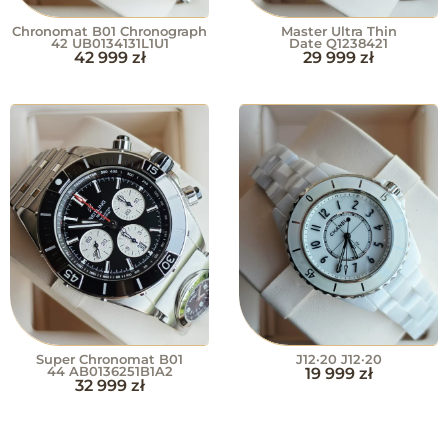
Chronomat B01 Chronograph
Master Ultra Thin
42 UB0134131L1U1
Date Q1238421
42 999
zł
29 999
zł
Super Chronomat B01
J12·20 J12·20
44 AB0136251B1A2
19 999
zł
32 999
zł