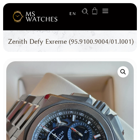
EN
Zenith Defy Exreme (95.9100.9004/01.I001)