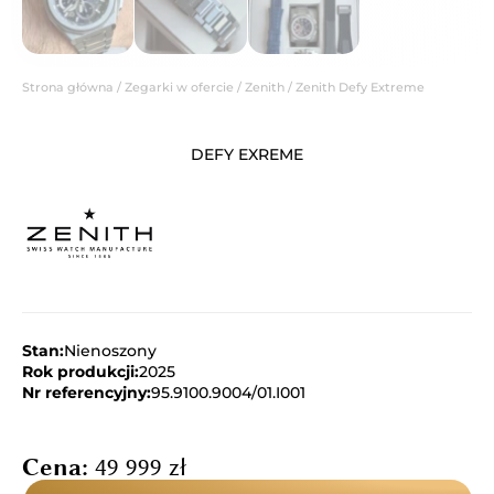
Strona główna
/
Zegarki w ofercie
/
Zenith
/ Zenith Defy Extreme
DEFY EXREME
Stan:
Nienoszony
Rok produkcji:
2025
Nr referencyjny:
95.9100.9004/01.I001
Cena:
49 999
zł