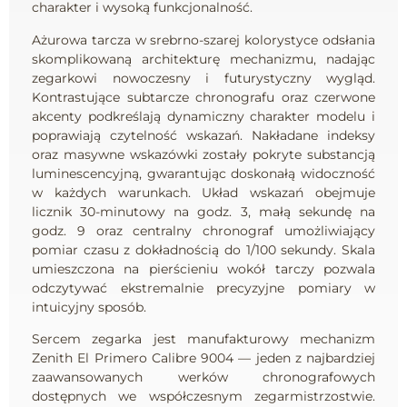
charakter i wysoką funkcjonalność.
Ażurowa tarcza w srebrno-szarej kolorystyce odsłania
skomplikowaną architekturę mechanizmu, nadając
zegarkowi nowoczesny i futurystyczny wygląd.
Kontrastujące subtarcze chronografu oraz czerwone
akcenty podkreślają dynamiczny charakter modelu i
poprawiają czytelność wskazań. Nakładane indeksy
oraz masywne wskazówki zostały pokryte substancją
luminescencyjną, gwarantując doskonałą widoczność
w każdych warunkach. Układ wskazań obejmuje
licznik 30-minutowy na godz. 3, małą sekundę na
godz. 9 oraz centralny chronograf umożliwiający
pomiar czasu z dokładnością do 1/100 sekundy. Skala
umieszczona na pierścieniu wokół tarczy pozwala
odczytywać ekstremalnie precyzyjne pomiary w
intuicyjny sposób.
Sercem zegarka jest manufakturowy mechanizm
Zenith El Primero Calibre 9004 — jeden z najbardziej
zaawansowanych werków chronografowych
dostępnych we współczesnym zegarmistrzostwie.