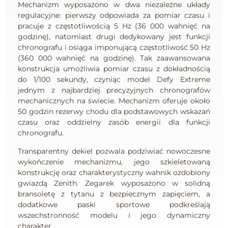
Mechanizm wyposażono w dwa niezależne układy
regulacyjne: pierwszy odpowiada za pomiar czasu i
pracuje z częstotliwością 5 Hz (36 000 wahnięć na
godzinę), natomiast drugi dedykowany jest funkcji
chronografu i osiąga imponującą częstotliwość 50 Hz
(360 000 wahnięć na godzinę). Tak zaawansowana
konstrukcja umożliwia pomiar czasu z dokładnością
do 1/100 sekundy, czyniąc model Defy Extreme
jednym z najbardziej precyzyjnych chronografów
mechanicznych na świecie. Mechanizm oferuje około
50 godzin rezerwy chodu dla podstawowych wskazań
czasu oraz oddzielny zasób energii dla funkcji
chronografu.
Transparentny dekiel pozwala podziwiać nowoczesne
wykończenie mechanizmu, jego szkieletowaną
konstrukcję oraz charakterystyczny wahnik ozdobiony
gwiazdą Zenith. Zegarek wyposażono w solidną
bransoletę z tytanu z bezpiecznym zapięciem, a
dodatkowe paski sportowe podkreślają
wszechstronność modelu i jego dynamiczny
charakter.