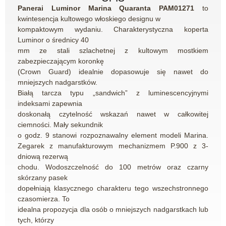
Panerai Luminor Marina Quaranta PAM01271
to
kwintesencja kultowego włoskiego designu w
kompaktowym wydaniu. Charakterystyczna koperta
Luminor o średnicy 40
mm ze stali szlachetnej z kultowym mostkiem
zabezpieczającym koronkę
(Crown Guard) idealnie dopasowuje się nawet do
mniejszych nadgarstków.
Białą tarcza typu „sandwich” z luminescencyjnymi
indeksami zapewnia
doskonałą czytelność wskazań nawet w całkowitej
ciemności. Mały sekundnik
o godz. 9 stanowi rozpoznawalny element modeli Marina.
Zegarek z manufakturowym mechanizmem P.900 z 3-
dniową rezerwą
chodu. Wodoszczelność do 100 metrów oraz czarny
skórzany pasek
dopełniają klasycznego charakteru tego wszechstronnego
czasomierza. To
idealna propozycja dla osób o mniejszych nadgarstkach lub
tych, którzy