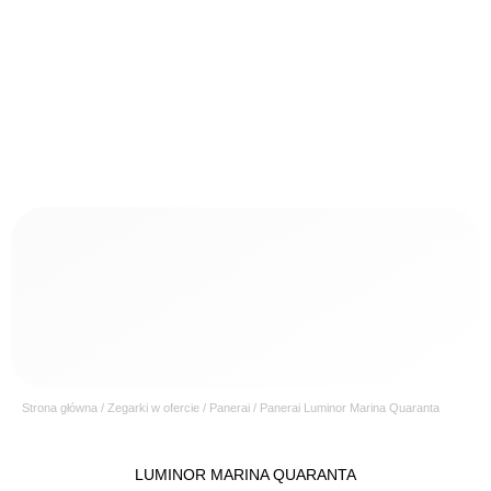
Strona główna
/
Zegarki w ofercie
/
Panerai
/ Panerai Luminor Marina Quaranta
LUMINOR MARINA QUARANTA